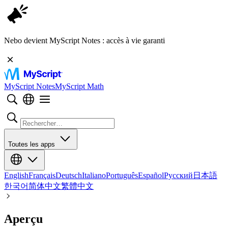
Nebo devient MyScript Notes : accès à vie garanti
MyScript Notes
MyScript Math
Toutes les apps
English
Français
Deutsch
Italiano
Português
Español
Русский
日本語
한국어
简体中文
繁體中文
Aperçu