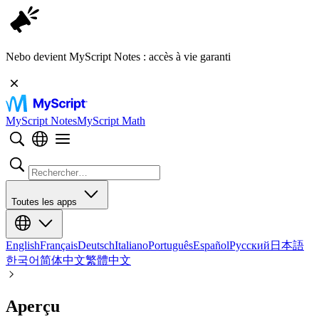
Nebo devient MyScript Notes : accès à vie garanti
MyScript Notes
MyScript Math
Toutes les apps
English
Français
Deutsch
Italiano
Português
Español
Русский
日本語
한국어
简体中文
繁體中文
Aperçu