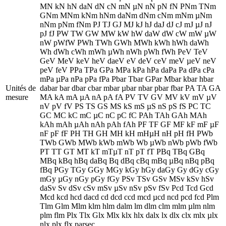
MN kN hN daN dN cN mN µN nN pN fN PNm TNm
GNm MNm kNm hNm daNm dNm cNm mNm µNm
nNm pNm fNm PJ TJ GJ MJ kJ hJ daJ dJ cJ mJ µJ nJ
pJ fJ PW TW GW MW kW hW daW dW cW mW µW
nW pWfW PWh TWh GWh MWh kWh hWh daWh
Wh dWh cWh mWh µWh nWh pWh fWh PeV TeV
GeV MeV keV heV daeV eV deV ceV meV µeV neV
peV feV PPa TPa GPa MPa kPa hPa daPa Pa dPa cPa
mPa µPa nPa pPa fPa Pbar Tbar GPar Mbar kbar hbar
Unités de
dabar bar dbar cbar mbar µbar nbar pbar fbar PA TA GA
mesure
MA kA mA µA nA pA fA PV TV GV MV kV mV µV
nV pV fV PS TS GS MS kS mS µS nS pS fS PC TC
GC MC kC mC µC nC pC fC PAh TAh GAh MAh
kAh mAh µAh nAh pAh fAh PF TF GF MF kF mF µF
nF pF fF PH TH GH MH kH mHµH nH pH fH PWb
TWb GWb MWb kWb mWb Wb µWb nWb pWb fWb
PT TT GT MT kT mTµT nT pT fT PBq TBq GBq
MBq kBq hBq daBq Bq dBq cBq mBq µBq nBq pBq
fBq PGy TGy GGy MGy kGy hGy daGy Gy dGy cGy
mGy µGy nGy pGy fGy PSv TSv GSv MSv kSv hSv
daSv Sv dSv cSv mSv µSv nSv pSv fSv Pcd Tcd Gcd
Mcd kcd hcd dacd cd dcd ccd mcd µcd ncd pcd fcd Plm
Tlm Glm Mlm klm hlm dalm lm dlm clm mlm µlm nlm
plm flm Plx Tlx Glx Mlx klx hlx dalx lx dlx clx mlx µlx
nlx plx flx parsec