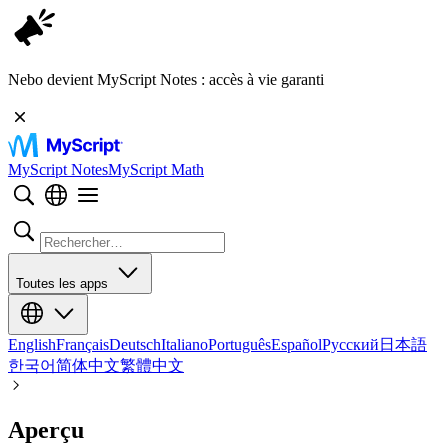
Nebo devient MyScript Notes : accès à vie garanti
MyScript Notes
MyScript Math
Toutes les apps
English
Français
Deutsch
Italiano
Português
Español
Русский
日本語
한국어
简体中文
繁體中文
Aperçu