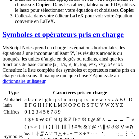
choisissez
Copier
. Dans les cahiers, tableaux ou PDF, utilisez
le lasso pour sélectionner votre équation et choisissez
Copier
.
Collez-la dans votre éditeur LaTeX pour voir votre équation
convertie en LaTeX.
Symboles et opérateurs pris en charge
MyScript Notes prend en charge les équations horizontales, les
équations à une inconnue utilisant '?', les résultats arrondis ou
tronqués, les unités d’angle en degrés ou radians, ainsi que les
fonctions de base comme |x|, 1/x, √, ln, log, e^x, x^y, x² et x!.
Consultez la liste complète des symboles et opérateurs maths pris en
charge ci-dessous. Il manque quelque chose ? Ajoutez-le au
dictionnaire utilisateur
.
Type
Caractères pris en charge
Alphabet
a b c d e f g h i j k l m n o p q r s t u v w x y z A B C D
latin
E F G H I J K L M N O P Q R S T U V W X Y Z
Chiffres
0 1 2 3 4 5 6 7 8 9
€ $ £ ¥ ₩ ¢ ℂ ℕ ℚ ℝ ℤ 𝔻 ℑ ℜ ℓ ℱ ℒ ∧ ← → ↔ ⌒ √
( ) < >
{ } ⟨ ⟩ ⌈ ⌉ ⌊ ⌋ ⟦ ⟧ ! # % & ? @ / \ ∥ © ∂ ∅ ∇ ∞ ℏ
‰ ⊥ ∦ ⫻ ∴ ∵ □ △ + - ± ∓ × ÷ * ∘ · = ' , . … : ; _ ⋮ ⋱
Symboles