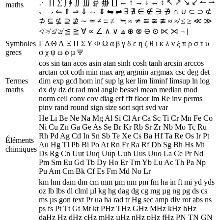
⋰ ∏ ∑ ∫ ∮ ∬ ∭ ∯ ∰ ∐ ← ↑ → ↓ ↔ ↕ ↖ ↗ ↘ ↙ ↼ ⇀
maths
↽ ⇁ ⇐ ⇑ ⇒ ⇓ ⇔ ⇕ ⇋ ⇌ ∃ ∄ ∈ ∉ ∋ ∌ ∩ ∪ ⊂ ⊃ ⊄
⊅ ⊆ ⊈ ⊇ ⊉ ∼ ≃ ≠ ≡ ≢ ≒ ≈ ≄ ≅ ≆ ≇ ≈ ≉ ≤ ≥ ≪ ≫
≮ ≯ ≰ ≱ ≦ ≧ ∀ ∝ ∠ ∧ ∨ ⦞ ⊕ ⊗ ⊖ ⊙ ⋉ ⋊ ¬ |
Symboles
Γ Δ Θ Λ Ξ Π Σ Υ Φ Ω α β γ δ ε η ζ θ ι κ λ ν ξ π ρ σ τ υ
grecs
φ χ ψ ω ϕ µ Ψ
cos sin tan acos asin atan sinh cosh tanh arcsin arccos
arctan cot coth min max arg argmin argmax csc deg det
Termes
dim exp gcd hom inf sup lg ker lim liminf limsup ln log
maths
dx dy dz dt rad mol angle bessel mean median mod
norm ceil conv cov diag erf fft floor lm Re inv perms
pinv rand round sign size sort sqrt svd var
He Li Be Ne Na Mg Al Si Cl Ar Ca Sc Ti Cr Mn Fe Co
Ni Cu Zn Ga Ge As Se Br Kr Rb Sr Zr Nb Mo Tc Ru
Rh Pd Ag Cd In Sn Sb Te Xe Cs Ba Hf Ta Re Os Ir Pt
Éléments
Au Hg Tl Pb Bi Po At Rn Fr Ra Rf Db Sg Bh Hs Mt
chimiques
Ds Rg Cn Uut Uuq Uup Uuh Uus Uuo La Ce Pr Nd
Pm Sm Eu Gd Tb Dy Ho Er Tm Yb Lu Ac Th Pa Np
Pu Am Cm Bk Cf Es Fm Md No Lr
km hm dam dm cm mm µm nm pm fm ha in ft mi yd yds
oz lb lbs dl clml µl kg hg dag dg cg mg µg ng pg ds cs
ms µs gon text Pr ua ha rad tr Hg sec amp div rot abs ns
ps fs Pt Tt Gt Mt kt PHz THz GHz MHz kHz hHz
daHz Hz dHz cHz mHz µHz nHz pHz fHz PN TN GN