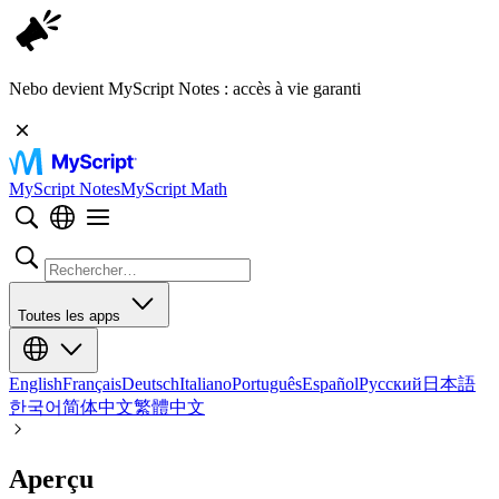
Nebo devient MyScript Notes : accès à vie garanti
MyScript Notes
MyScript Math
Toutes les apps
English
Français
Deutsch
Italiano
Português
Español
Русский
日本語
한국어
简体中文
繁體中文
Aperçu