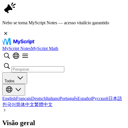
Nebo se torna MyScript Notes — acesso vitalício garantido
MyScript Notes
MyScript Math
Todos
English
Français
Deutsch
Italiano
Português
Español
Русский
日本語
한국어
简体中文
繁體中文
Visão geral