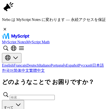
Nebo は MyScript Notes に変わります — 永続アクセスを保証
MyScript Notes
MyScript Math
English
Français
Deutsch
Italiano
Português
Español
Русский
日本語
한국어
简体中文
繁體中文
どのようなことで お困りですか？
すべて