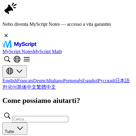
Nebo diventa MyScript Notes — accesso a vita garantito
MyScript Notes
MyScript Math
English
Français
Deutsch
Italiano
Português
Español
Русский
日本語
한국어
简体中文
繁體中文
Come possiamo aiutarti?
Tutte