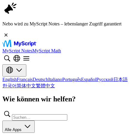
Nebo wird zu MyScript Notes – lebenslanger Zugriff garantiert
MyScript Notes
MyScript Math
English
Français
Deutsch
Italiano
Português
Español
Русский
日本語
한국어
简体中文
繁體中文
Wie können wir helfen?
Alle Apps